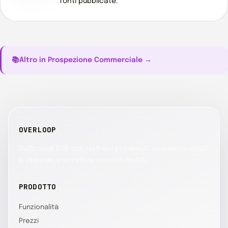
fonti pubblicate.
📚
Altro in Prospezione Commerciale →
OVERLOOP
Outbound B2B con dati dei prospect, sequenze email
e LinkedIn e workflow assistiti dall’IA.
PRODOTTO
Funzionalità
Prezzi