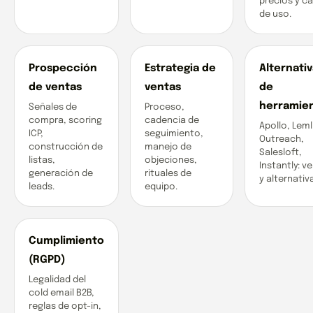
precios y c
de uso.
Prospección
Estrategia de
Alternati
de ventas
ventas
de
herramie
Señales de
Proceso,
compra, scoring
cadencia de
Apollo, Leml
ICP,
seguimiento,
Outreach,
construcción de
manejo de
Salesloft,
listas,
objeciones,
Instantly: v
generación de
rituales de
y alternativ
leads.
equipo.
Cumplimiento
(RGPD)
Legalidad del
cold email B2B,
reglas de opt-in,