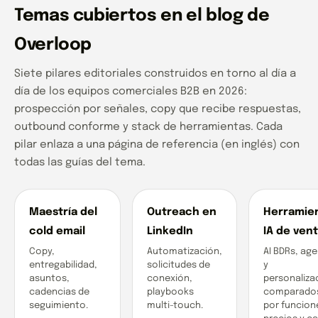
Temas cubiertos en el blog de
Overloop
Siete pilares editoriales construidos en torno al día a
día de los equipos comerciales B2B en 2026:
prospección por señales, copy que recibe respuestas,
outbound conforme y stack de herramientas. Cada
pilar enlaza a una página de referencia (en inglés) con
todas las guías del tema.
Maestría del
Outreach en
Herramie
cold email
LinkedIn
IA de ven
Copy,
Automatización,
AI BDRs, ag
entregabilidad,
solicitudes de
y
asuntos,
conexión,
personaliza
cadencias de
playbooks
comparado
seguimiento.
multi-touch.
por funcion