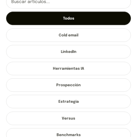
Todos
Cold email
LinkedIn
Herramientas IA
Prospección
Estrategia
Versus
Benchmarks