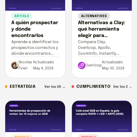
ARTICLE
ALTERNATIVES
A quién prospectar
Alternativas a Clay:
y dónde
qué herramienta
encontrarlos
elegir para
convertir datos en
Aprende a identificar los
Compara Clay,
prospectos correctos y
Overloop, Apollo,
pipeline
dónde encontrarlos.
ZoomInfo, Instantly,
Construye una lista de
Smartlead, Lemlist,
Nicolas
Actualizado
Actualizado
leads segmentada para
Salesloft, Outreach y
Overloop
Finet
May 4, 2026
May 30, 2026
ventas B2B.
HubSpot según el
trabajo real: datos,
secuencias o pipeline.
ESTRATEGIA
CUMPLIMIENTO
Ver los 46 →
Ver los 2 →