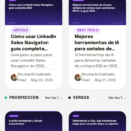
ARTICLE
BEST TOOLS
Cómo usar LinkedIn
Mejores
Sales Navigator:
herramientas de IA
guía completa
para señales de
2026
compra (con
Guía paso a paso para
12 herramientas de IA
usar LinkedIn Sales
para detectar señales
servidores MCP): la
Navigator en 2026:
de compra B2B en 2026,
guía 2026 para
filtros ICP, búsquedas
clasificadas.
equipos GTM
Nicolas
Actualizado
Nicolas
Actualizado
booleanas, listas de
modernos
Finet
May 24, 2026
Finet
May 27, 2026
leads, InMails y
automatización del
outbound.
PROSPECCIÓN
VERSUS
Ver los 1 →
Ver los 7 →