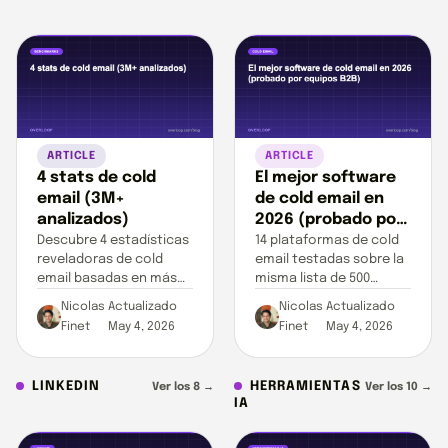
resultado
herramientas
respuesta a
un 15-25% de
verificadas
mensajes,
respuestas
como
respuestas a
frente al 3-
Overloop.
InMail por
5%.
sector. Datos
de 13M+
acciones de
outreach.
ARTICLE
ARTICLE
4 stats de cold
El mejor software
email (3M+
de cold email en
analizados)
2026 (probado por
equipos B2B)
Descubre 4 estadísticas
14 plataformas de cold
reveladoras de cold
email testadas sobre la
email basadas en más
misma lista de 500
de 3 millones de emails.
prospects españoles.
Nicolas
Actualizado
Nicolas
Actualizado
Mejora tus campañas
Precios EUR HT,
Finet
May 4, 2026
Finet
May 4, 2026
con datos reales.
deliverability, RGPD y LSSI
Art. 21 incluidos.
LINKEDIN
HERRAMIENTAS
Ver los 8 →
Ver los 10 →
IA