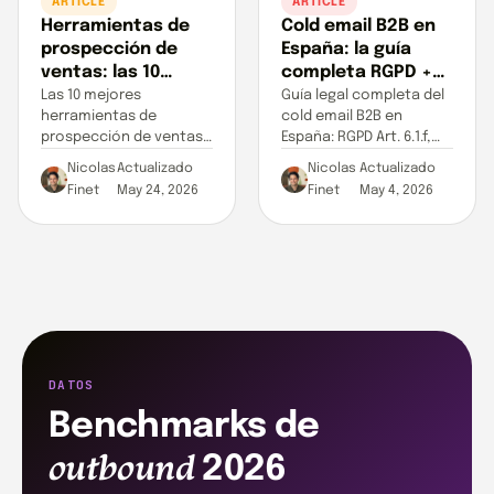
ARTICLE
ARTICLE
Herramientas de
Cold email B2B en
prospección de
España: la guía
ventas: las 10
completa RGPD +
mejores en 2026
LSSI + AEPD (2026)
Las 10 mejores
Guía legal completa del
herramientas de
cold email B2B en
(probadas y
prospección de ventas
España: RGPD Art. 6.1.f,
comparadas)
en 2026, probadas y
LSSI Art. 21, multas AEPD
Nicolas
Actualizado
Nicolas
Actualizado
comparadas. Precios,
reales, interés legítimo y
Finet
May 24, 2026
Finet
May 4, 2026
cobertura LinkedIn +
casos prácticos.
email, IA y tabla
comparativa. Overloop
gana en multicanal.
DATOS
Benchmarks de
outbound
2026