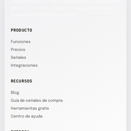
Outbound B2B con datos de prospectos, secuencias
de email y LinkedIn y flujos asistidos por IA. See our
privacy and DPA documentation.
PRODUCTO
Funciones
Precios
Señales
Integraciones
RECURSOS
Blog
Guía de señales de compra
Herramientas gratis
Centro de ayuda