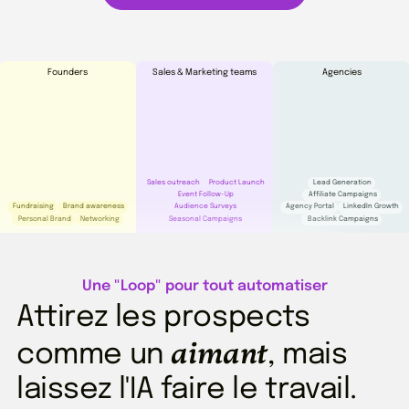
Founders
Sales & Marketing teams
Agencies
Sales outreach
Product Launch
Lead Generation
Event Follow-Up
Affiliate Campaigns
Fundraising
Brand awareness
Audience Surveys
Agency Portal
LinkedIn Growth
Personal Brand
Networking
Seasonal Campaigns
Backlink Campaigns
Une "Loop" pour tout automatiser
Attirez les prospects
aimant
comme un
, mais
laissez l'IA faire le travail.