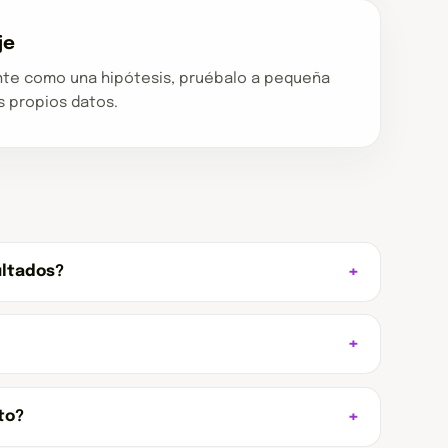
je
vante como una hipótesis, pruébalo a pequeña
s propios datos.
ultados?
to?