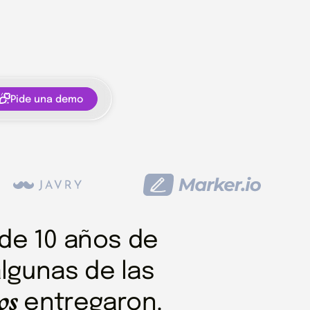
Pide una demo
de 10 años de
algunas de las
os
entregaron.