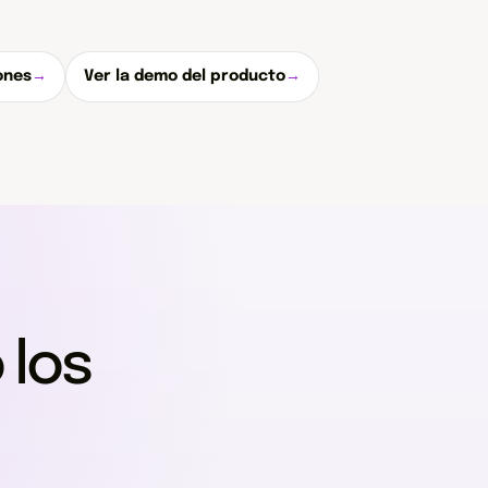
ones
→
Ver la demo del producto
→
 los