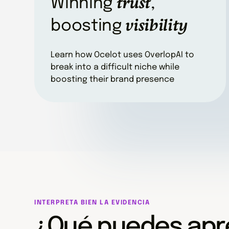
trust
Winning
,
visibility
boosting
Learn how Ocelot uses OverlopAI to
break into a difficult niche while
boosting their brand presence
INTERPRETA BIEN LA EVIDENCIA
¿Qué puedes apr