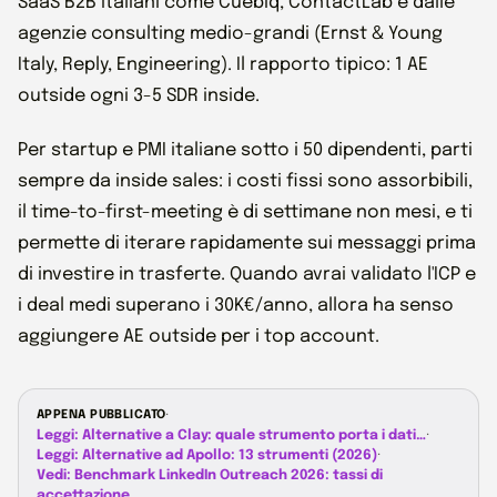
SaaS B2B italiani come Cuebiq, ContactLab e dalle
agenzie consulting medio-grandi (Ernst & Young
Italy, Reply, Engineering). Il rapporto tipico: 1 AE
outside ogni 3-5 SDR inside.
Per startup e PMI italiane sotto i 50 dipendenti, parti
sempre da inside sales: i costi fissi sono assorbibili,
il time-to-first-meeting è di settimane non mesi, e ti
permette di iterare rapidamente sui messaggi prima
di investire in trasferte. Quando avrai validato l'ICP e
i deal medi superano i 30K€/anno, allora ha senso
aggiungere AE outside per i top account.
APPENA PUBBLICATO
·
Leggi: Alternative a Clay: quale strumento porta i dati…
·
Leggi: Alternative ad Apollo: 13 strumenti (2026)
·
Vedi: Benchmark LinkedIn Outreach 2026: tassi di
accettazione…