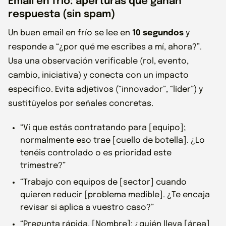
Email en frío: aperturas que ganan
respuesta (sin spam)
Un buen email en frío se lee en
10 segundos
y
responde a “¿por qué me escribes a mí, ahora?”.
Usa una observación verificable (rol, evento,
cambio, iniciativa) y conecta con un impacto
específico. Evita adjetivos (“innovador”, “líder”) y
sustitúyelos por señales concretas.
“Vi que estás contratando para [equipo];
normalmente eso trae [cuello de botella]. ¿Lo
tenéis controlado o es prioridad este
trimestre?”
“Trabajo con equipos de [sector] cuando
quieren reducir [problema medible]. ¿Te encaja
revisar si aplica a vuestro caso?”
“Pregunta rápida, [Nombre]: ¿quién lleva [área]