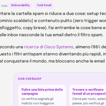
Deliverability
Cold Email
TEMI:
vitare la cartella spam si riduce a due cose: setup tec
ominio scaldato) e contenuto pulito (zero trigger wor
ell'oggetto, copy breve). Fai entrambe le cose bene e
elle inbox nasconde la tua email dietro il filtro spam.
econdo una
ricerca di Cisco Systems
, almeno l'86% d
uesto i filtri antispam stanno diventando più rapidi, i
al conquistare il mondo, ma bloccano anche le email 
CON OVERLOOP
Pulire una lista prima della
Trovare e verificare
campagna
l'email di un prospect
La verifica segnala gli
Cerca per ruolo, azien
indirizzi con maggiore
paese, poi verifica gli