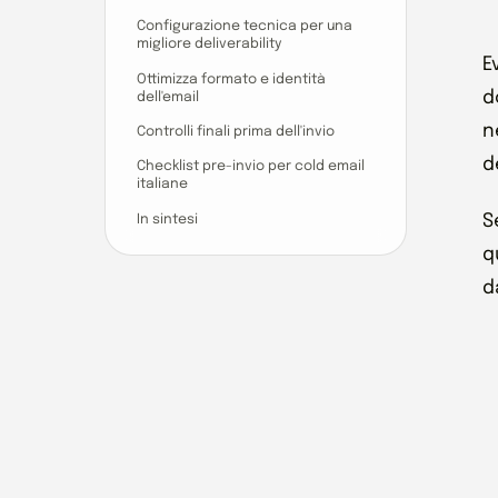
Configurazione tecnica per una
migliore deliverability
E
Ottimizza formato e identità
d
dell'email
n
Controlli finali prima dell'invio
d
Checklist pre-invio per cold email
italiane
S
In sintesi
q
d