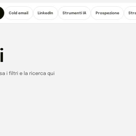
Cold email
LinkedIn
Strumenti IA
Prospezione
Str
i
 filtri e la ricerca qui