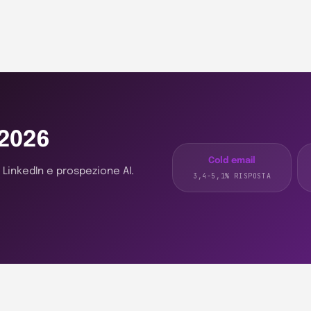
2026
Cold email
, LinkedIn e prospezione AI.
3,4-5,1% RISPOSTA