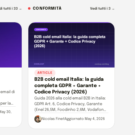
CONFORMITÀ
di tutti i 33 →
Vedi tutti i 3 →
ARTICLE
B2B cold email Italia: la guida
completa GDPR + Garante +
Codice Privacy (2026)
 email di
Guida 2026 alla cold email B2B in Italia:
per la
GDPR Art. 6, Codice Privacy, Garante
(Enel 26,5M, Foodinho 2,6M, Vodafone
May 30,
12,2M), legittimo interesse, B2B carve-
Nicolas Finet
Aggiornato May 4, 2026
out.