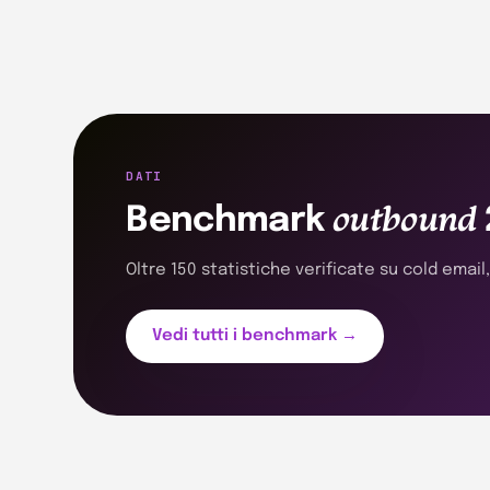
DATI
outbound
Benchmark
Oltre 150 statistiche verificate su cold email
Vedi tutti i benchmark →