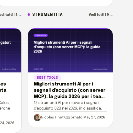
STRUMENTI IA
edi tutti i 8 →
Vedi tutti i 9 →
BEST TOOLS
les
Migliori strumenti AI per i
eta
segnali d'acquisto (con server
MCP): la guida 2026 per i team
GTM moderni
Sales
12 strumenti AI per rilevare i segnali
cerche
d'acquisto B2B nel 2026, in classifica.
Nicolas Finet
Aggiornato May 27, 2026
24, 2026