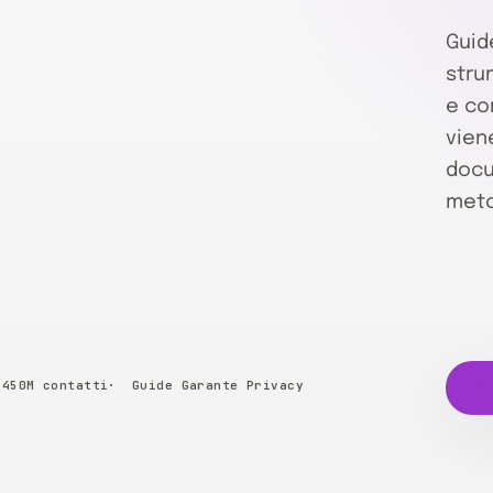
Guid
stru
e co
vien
docu
meto
 450M contatti
Guide Garante Privacy
Pr