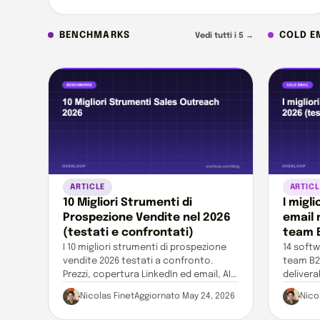
BENCHMARKS
COLD E
Vedi tutti i 5 →
ARTICLE
ARTICL
10 Migliori Strumenti di
I migl
Prospezione Vendite nel 2026
email 
(testati e confrontati)
team 
I 10 migliori strumenti di prospezione
14 softw
vendite 2026 testati a confronto.
team B2B
Prezzi, copertura LinkedIn ed email, AI
delivera
e tabella comparativa.
GDPR e C
Nicolas Finet
Aggiornato May 24, 2026
Nico