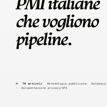
PMI italiane
che vogliono
pipeline
.
78 articoli
Metodologia pubblicata
Database
Documentazione privacy/DPA