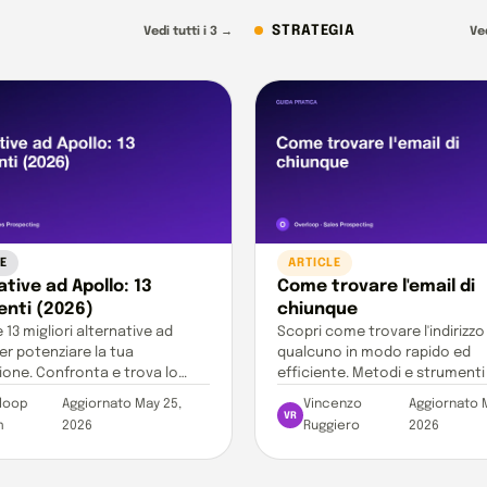
STRATEGIA
Vedi tutti i 3 →
Ve
E
ARTICLE
ative ad Apollo: 13
Come trovare l'email di
nti (2026)
chiunque
e 13 migliori alternative ad
Scopri come trovare l'indirizzo
er potenziare la tua
qualcuno in modo rapido ed
one. Confronta e trova lo
efficiente. Metodi e strumenti 
to perfetto.
prospecting B2B.
loop
Aggiornato May 25,
Vincenzo
Aggiornato 
VR
m
2026
Ruggiero
2026