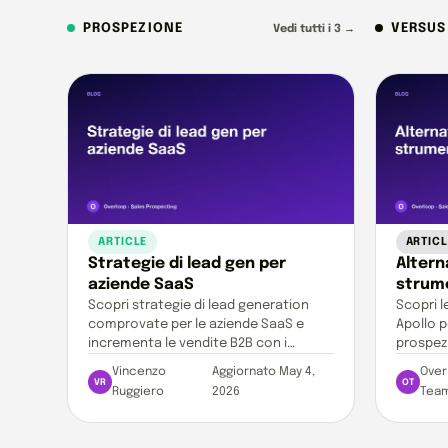
PROSPEZIONE
VERSUS
Vedi tutti i 3 →
ARTICLE
ARTICL
Strategie di lead gen per
Altern
aziende SaaS
strume
Scopri strategie di lead generation
Scopri l
comprovate per le aziende SaaS e
Apollo p
incrementa le vendite B2B con i
prospezi
potenti strumenti di automazione di
strumen
Vincenzo
Aggiornato May 4,
Over
Overloop.
VR
OT
Ruggiero
2026
Tea