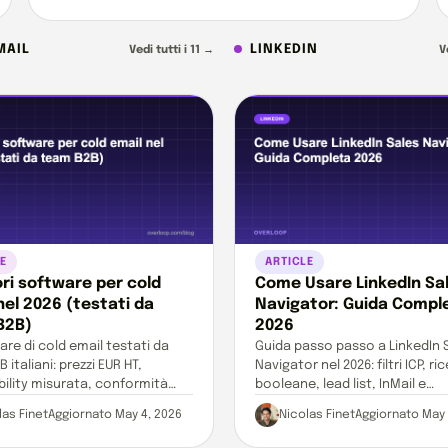
MAIL
LINKEDIN
Vedi tutti i 11 →
V
E
ARTICLE
iori software per cold
Come Usare LinkedIn Sa
nel 2026 (testati da
Navigator: Guida Compl
B2B)
2026
are di cold email testati da
Guida passo passo a LinkedIn 
 italiani: prezzi EUR HT,
Navigator nel 2026: filtri ICP, ri
bility misurata, conformità
booleane, lead list, InMail e
odice Privacy.
automazione dell'outbound.
las Finet
Aggiornato May 4, 2026
Nicolas Finet
Aggiornato May 