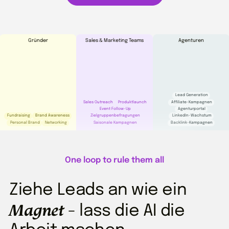
Gründer
Sales & Marketing Teams
Agenturen
Lead Generation
Sales Outreach
Produktlaunch
Affiliate-Kampagnen
Event Follow-Up
Agenturportal
Fundraising
Brand Awareness
Zielgruppenbefragungen
LinkedIn-Wachstum
Personal Brand
Networking
Saisonale Kampagnen
Backlink-Kampagnen
One loop to rule them all
Ziehe Leads an wie ein
Magnet
- lass die AI die