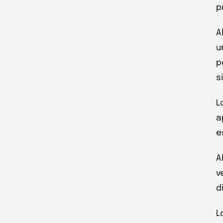
p
A
u
p
s
L
a
e
A
v
d
L