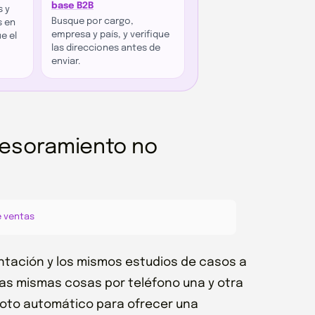
base B2B
s y
Busque por cargo,
s en
empresa y país, y verifique
e el
las direcciones antes de
enviar.
sesoramiento no
e ventas
ntación y los mismos estudios de casos a
as mismas cosas por teléfono una y otra
piloto automático para ofrecer una