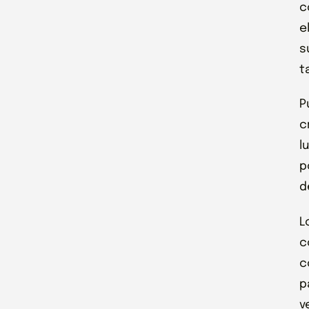
c
e
s
t
P
c
l
p
d
L
c
c
p
v