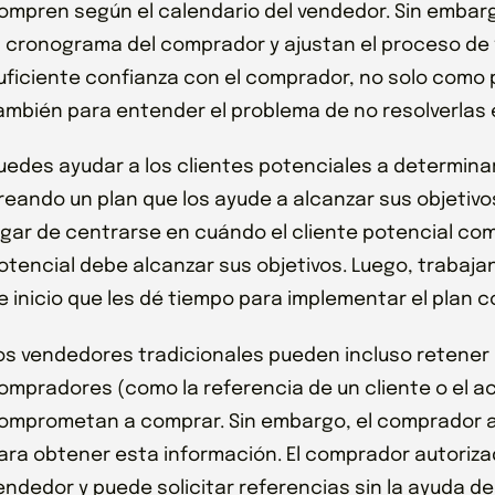
ompren según el calendario del vendedor. Sin emba
l cronograma del comprador y ajustan el proceso de v
uficiente confianza con el comprador, no solo como
ambién para entender el problema de no resolverlas
uedes ayudar a los clientes potenciales a determi
reando un plan que los ayude a alcanzar sus objetivo
ugar de centrarse en cuándo el cliente potencial co
otencial debe alcanzar sus objetivos. Luego, trabaj
e inicio que les dé tiempo para implementar el plan c
os vendedores tradicionales pueden incluso retener l
ompradores (como la referencia de un cliente o el a
omprometan a comprar. Sin embargo, el comprador a
ara obtener esta información. El comprador autorizad
endedor y puede solicitar referencias sin la ayuda de