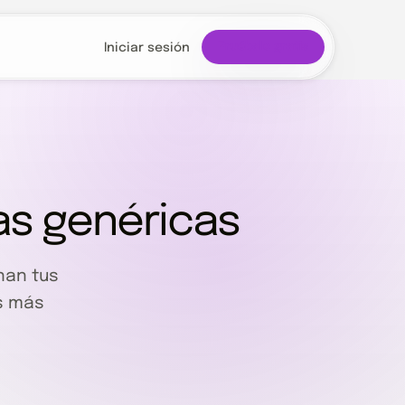
Pruébalo gratis
Iniciar sesión
as genéricas
nan tus
s más