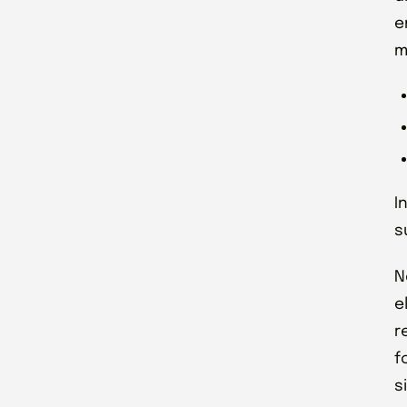
e
m
I
s
N
e
r
f
s