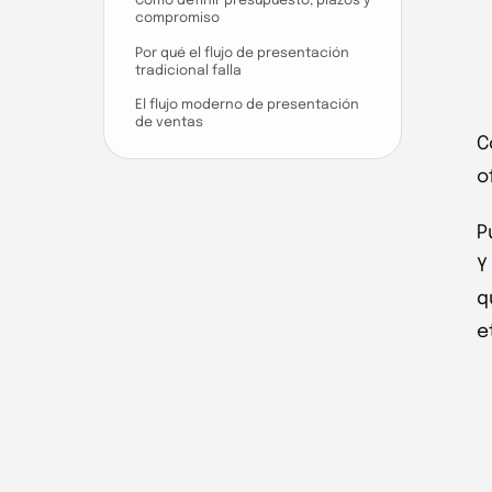
Cómo definir presupuesto, plazos y
compromiso
Por qué el flujo de presentación
tradicional falla
El flujo moderno de presentación
de ventas
C
o
P
Y
q
e