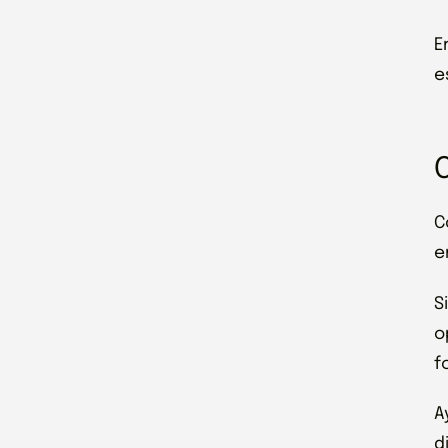
E
e
C
e
S
o
f
A
d