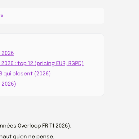
te
e 2026
2026 : top 12 (pricing EUR, RGPD)
 qui closent (2026)
R 2026)
nnées Overloop FR T1 2026).
 haut qu'on ne pense.