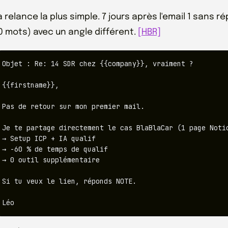
a relance la plus simple. 7 jours après l'email 1 sans 
0 mots) avec un angle différent.
[HBR]
Objet : Re: 14 SDR chez {{company}}, vraiment ?

{{firstname}},

Pas de retour sur mon premier mail.

Je te partage directement le cas BlaBlaCar (1 page Notio
→ Setup ICP + IA qualif

→ -60 % de temps de qualif

→ 0 outil supplémentaire

Si tu veux le lien, réponds NOTE.

Léo