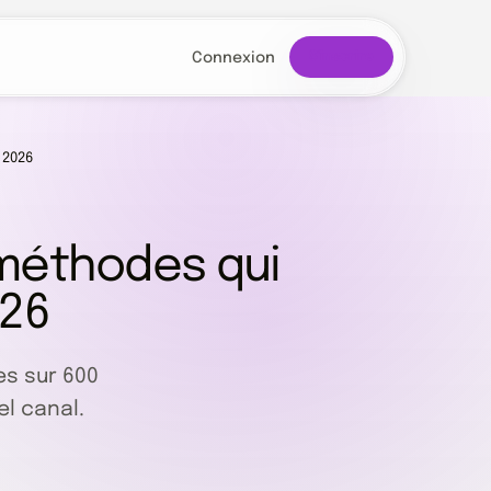
S'inscrire
Connexion
 2026
 méthodes qui
026
es sur 600
l canal.