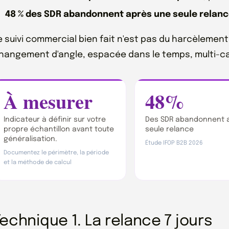
48 % des SDR abandonnent après une seule relan
e suivi commercial bien fait n'est pas du harcèlement
hangement d'angle, espacée dans le temps, multi-cana
À mesurer
48%
Indicateur à définir sur votre
Des SDR abandonnent a
propre échantillon avant toute
seule relance
généralisation.
Étude IFOP B2B 2026
Documentez le périmètre, la période
et la méthode de calcul
echnique 1. La relance 7 jours