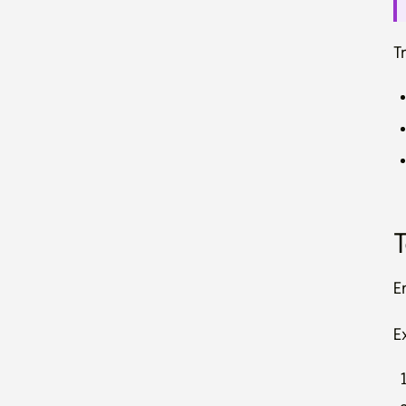
T
E
E