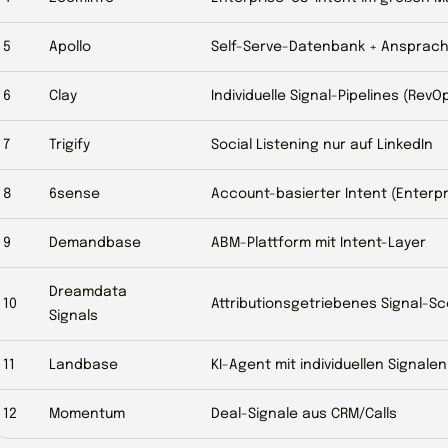
5
Apollo
Self-Serve-Datenbank + Ansprac
6
Clay
Individuelle Signal-Pipelines (RevO
7
Trigify
Social Listening nur auf LinkedIn
8
6sense
Account-basierter Intent (Enterpr
9
Demandbase
ABM-Plattform mit Intent-Layer
Dreamdata
10
Attributionsgetriebenes Signal-Sc
Signals
11
Landbase
KI-Agent mit individuellen Signalen
12
Momentum
Deal-Signale aus CRM/Calls