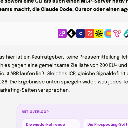
ie sowohl eine CLI als auch einen MCP-Server nativ 
eams macht, die Claude Code, Cursor oder einen age
as hier ist ein Kaufratgeber, keine Pressemitteilung. I
ch es gegen eine gemeinsame Zielliste von 200 EU- un
io. $ ARR laufen ließ. Gleiches ICP, gleiche Signaldefin
026. Die Ergebnisse unten spiegeln wider, was jedes Too
arketing-Seiten versprechen.
MIT OVERLOOP
Die wiederkehrende
Die Prospecting-Sof