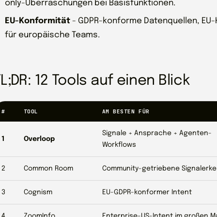
only-Überraschungen bei Basisfunktionen.
EU-Konformität
- GDPR-konforme Datenquellen, EU-H
für europäische Teams.
L;DR: 12 Tools auf einen Blick
#
TOOL
AM BESTEN FÜR
Signale + Ansprache + Agenten-
1
Overloop
Workflows
2
Common Room
Community-getriebene Signalerk
3
Cognism
EU-GDPR-konformer Intent
4
ZoomInfo
Enterprise-US-Intent im großen 