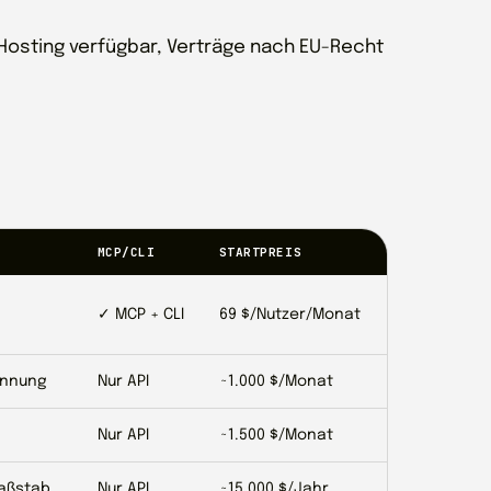
osting verfügbar, Verträge nach EU-Recht
MCP/CLI
STARTPREIS
✓ MCP + CLI
69 $/Nutzer/Monat
ennung
Nur API
~1.000 $/Monat
Nur API
~1.500 $/Monat
Maßstab
Nur API
~15.000 $/Jahr