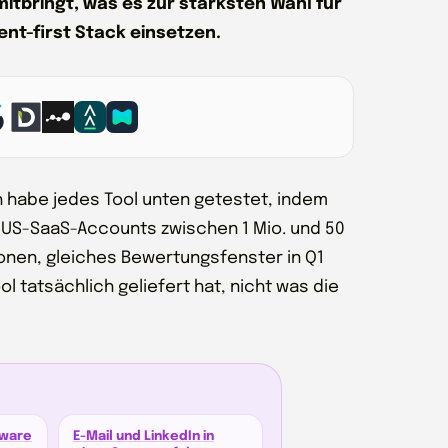
mitbringt, was es zur stärksten Wahl für
nt-first Stack einsetzen.
ch habe jedes Tool unten getestet, indem
d US-SaaS-Accounts zwischen 1 Mio. und 50
itionen, gleiches Bewertungsfenster in Q1
l tatsächlich geliefert hat, nicht was die
tware
E-Mail und LinkedIn in