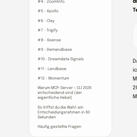
d
#4 - ZoomInfo
T
#5 - Apollo
#6 - Clay
#7 - Trigify
#8 - 6sense
#9 - Demandbase
#10 - Dreamdata Signals
D
#11 - Landbase
i
#12 - Momentum
M
2
Warum MCP-Server + CLI 2026
entscheidend sind (der
M
eigentliche Hebel)
So triffst du die Wahl: ein
Entscheidungsrahmen in 60
Sekunden
Häufig gestellte Fragen