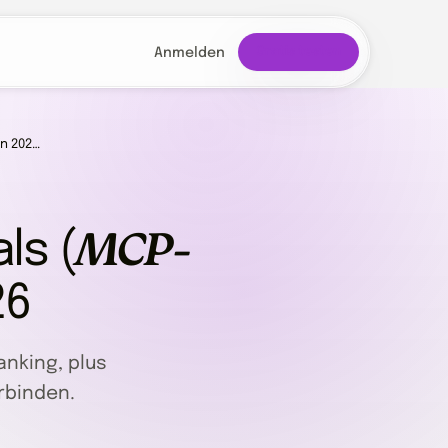
Gratis testen
Anmelden
en 202…
MCP-
ls (
26
anking, plus
rbinden.