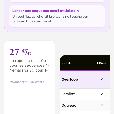
Lancer une séquence email et LinkedIn
Un seul flux qui choisit la prochaine touche par
prospect, pas par canal.
27 %
de réponse cumulée
OUTIL
EMAIL
L
pour les séquences 4-
7 emails vs 9 % pour 1-
3
Overloop
✓
Woodpecker 20M emails
Lemlist
✓
Outreach
✓