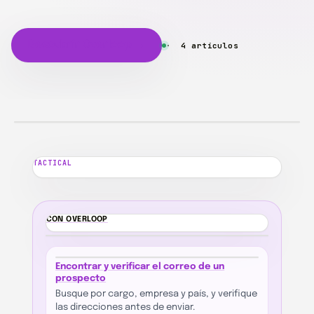
Descubrir Overloop →
4 artículos
TACTICAL
10 consejos
TACTICAL
profesionales para
evitar la...
CON OVERLOOP
OL
Encontrar y verificar el correo de un
prospecto
Busque por cargo, empresa y país, y verifique
las direcciones antes de enviar.