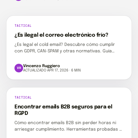
TACTICAL
TACTICAL
¿Es ilegal el correo electrónico
¿Es ilegal el correo electrónico frío?
frío?
OL
¿Es legal el cold email? Descubre cómo cumplir
con GDPR, CAN-SPAM y otras normativas. Guía
esencial para equipos de ventas B2B.
Vincenzo Ruggiero
VR
ACTUALIZADO APR 17, 2026 · 6 MIN
TACTICAL
TACTICAL
Encontrar emails B2B seguros para
Encontrar emails B2B seguros para el
el RGPD
OL
RGPD
Cómo encontrar emails B2B sin perder horas ni
arriesgar cumplimiento. Herramientas probadas y
métodos que funcionan en 2026.