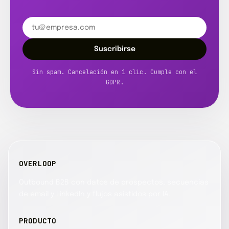
Suscribirse
Sin spam. Cancelación en 1 clic. Cumple con el
GDPR.
OVERLOOP
Outbound B2B con datos de prospectos, secuencias
de email y LinkedIn y flujos asistidos por IA.
PRODUCTO