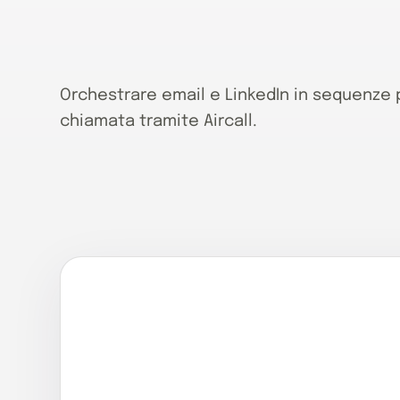
Orchestrare email e LinkedIn in sequenze 
chiamata tramite Aircall.
TACTICAL
Follow-up con IA: più eff
nelle vendite