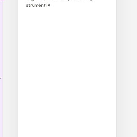
strumenti AI.
o