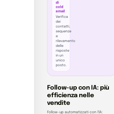
di
cold
email
Verifica
dei
contatti,
sequenze
e
rilevamento
delle
risposte
in un
unico
posto.
Follow-up con IA: più
efficienza nelle
vendite
Follow-up automatizzati con l'IA: