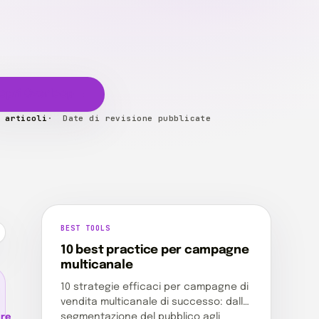
opri Overloop →
 articoli
Date di revisione pubblicate
BEST TOOLS
BEST TOOLS
10 best practice per
10 best practice per campagne
campagne multicanale
OL
multicanale
10 strategie efficaci per campagne di
vendita multicanale di successo: dalla
segmentazione del pubblico agli
ere