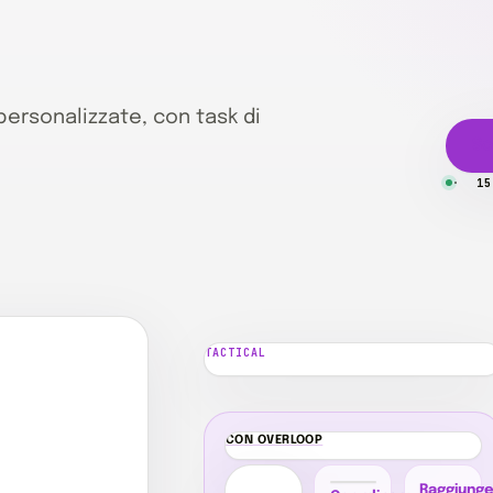
personalizzate, con task di
Sc
15
TACTICAL
icienza
OL
CON OVERLOOP
Raggiung