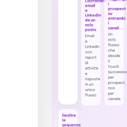
Coordinare
i
email
prospect
e
su
LinkedIn
entrambi
da un
i
solo
canali
posto
Un
Email
solo
e
flusso
LinkedIn
che
con
decide
report
il
di
touch
attività
successiv
e
per
risposte
prospect,
in un
non
unico
per
flusso.
canale.
Gestire
le
sequenze