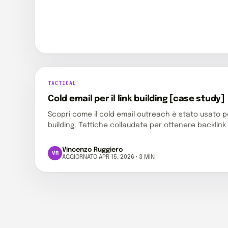
TACTICAL
TACTICAL
Cold email per il link building [case
Cold email per il link building [case study]
study]
Scopri come il cold email outreach è stato usato per
building. Tattiche collaudate per ottenere backlink 
SEO.
Vincenzo Ruggiero
VR
AGGIORNATO APR 15, 2026 · 3 MIN