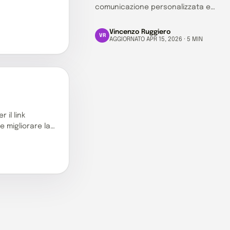
comunicazione personalizzata e
timing ottimale per non perdere
nessuna opportunità di vendita.
Vincenzo Ruggiero
VR
AGGIORNATO APR 15, 2026 · 5 MIN
OL
 il link
e migliorare la