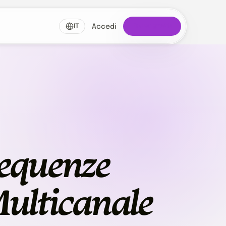
Prova gratis
IT
Accedi
equenze
ulticanale